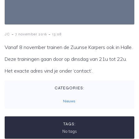
-
-
JC
7 november 2016
13:08
Vanaf 8 november trainen de Zuunse Karpers ook in Halle.
Deze trainingen gaan door op dinsdag van 21u tot 22u.
Het exacte adres vind je onder ‘contact’.
CATEGORIES:
Nieuws
TAGS:
No tags