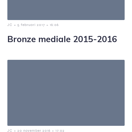
-
-
JC
5 februari 2017
16:06
Bronze mediale 2015-2016
-
-
JC
20 november 2016
17:02